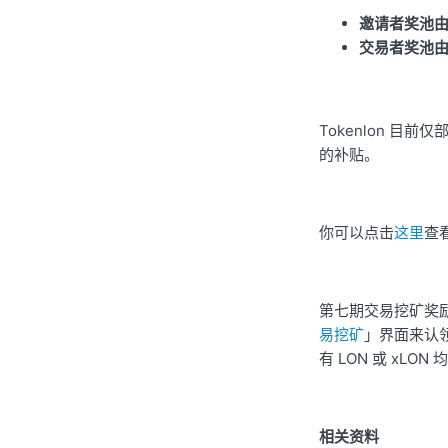
邀请者奖池由原
交易者奖池由原
Tokenlon 
的补贴。
你
可以点击
这里
查
第七期交易挖矿奖励
易挖矿
」界面来认领
有 LON 或 xLON 
相关资料