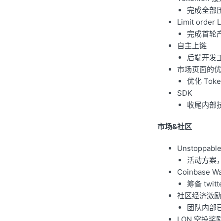
完成全部
Limit order
完成首轮产
自主上链
后端开发
市场页面的
优化 To
SDK
收尾内部技术
市场&社区
Unstoppab
活动方案，
Coinbase 
筹备 twit
社区经济激励 
团队内部
LON 空投奖