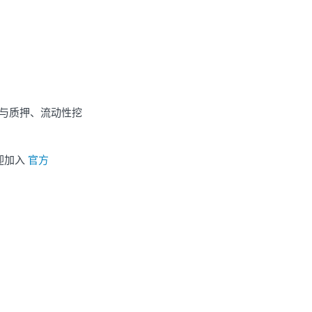
扣、参与质押、流动性挖
欢迎加入
官方