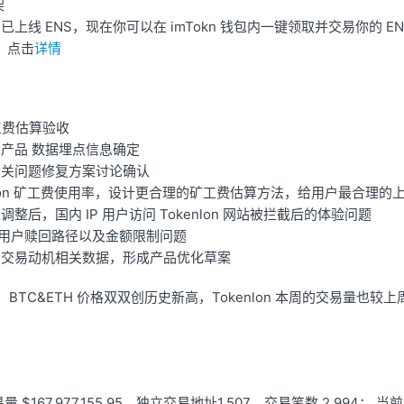
架
lon 已上线 ENS，现在你可以在 imTokn 钱包内一键领取并交易你的 
S，点击
详情
矿工费估算验收
产品 数据埋点信息确定
相关问题修复方案讨论确认
enlon 矿工费使用率，设计更合理的矿工费估算方法，给用户最合理的
整后，国内 IP 用户访问 Tokenlon 网站被拦截后的体验问题
TC 用户赎回路径以及金额限制问题
户交易动机相关数据，形成产品优化草案
BTC&ETH 价格双双创历史新高，Tokenlon 本周的交易量也较上周
交易量 $167,977,155.95，独立交易地址1,507，交易笔数 2,994