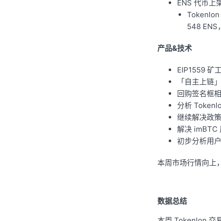
ENS 代币上
Token
548 EN
产品&技术
EIP1559 
「自主上链」
回购签名框
分析 Tok
继续解决政策调
解决 imB
初步分析用
本周市场行情向上， 
数据总结
本周 Tokenlon 