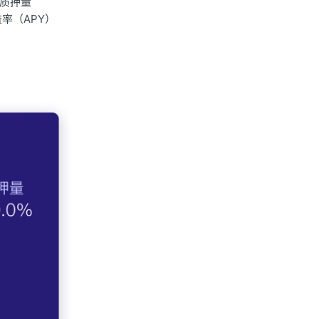
g 质押量
收益率（APY）