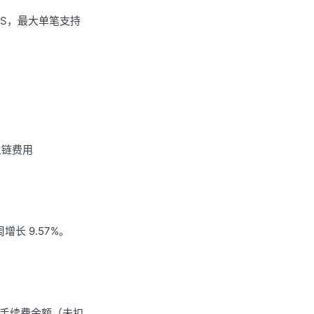
ENS，最大单笔支持
上链费用
增长 9.57%。
； 当前手续费余额（未扣