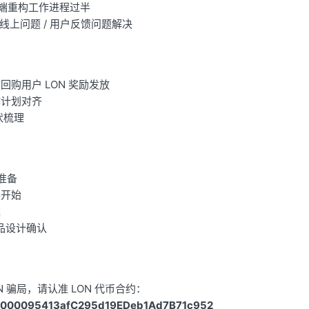
n 前端重构工作进程过半
 线上问题 / 用户反馈问题解决
回购用户 LON 奖励发放
作计划对齐
状梳理
准备
展开始
案
 产品设计确认
N 骗局，请认准 LON 代币合约：
000095413afC295d19EDeb1Ad7B71c952