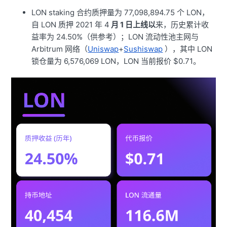
LON staking 合约质押量为 77,098,894.75 个 LON，
自 LON 质押 2021 年 4
月 1 日上线以
来，历史累计收
益率为 24.50%（供参考）；LON 流动性池主网与
Arbitrum 网络（
Uniswap
+
Sushiswap
），其中 LON
锁仓量为 6,576,069 LON，LON 当前报价 $0.71。