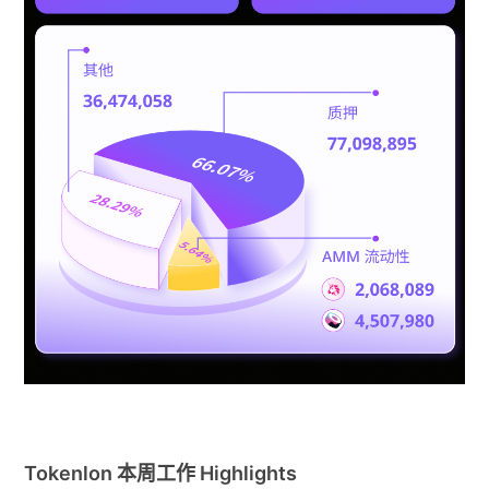
Token
lon 本周工作 Highlights