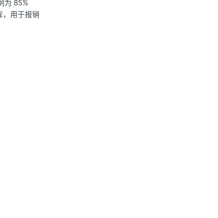
为 85%
库，用于报销