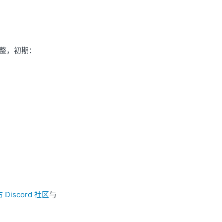
调整，初期：
方 Discord 社区
与