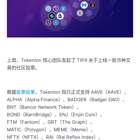
上周，Tokenlon 核心团队发起了 TIP9 关于上线一批币种交
易的社区投票。
根据
投票结果
，Tokenlon 现已正式支持 AAVE（AAVE）、
ALPHA（Alpha Finance）、BADGER（Badger DAO）、
BNT（Bancor Network Token）、
BOND（BarnBridge）、ENJ（Enjin Coin）、
FTM（Fantom）、GRT（The Graph）、
MATIC（Polygon）、MEME（Meme）、
NFTX（NFTX）、RAI（Rai Reflex Index）、